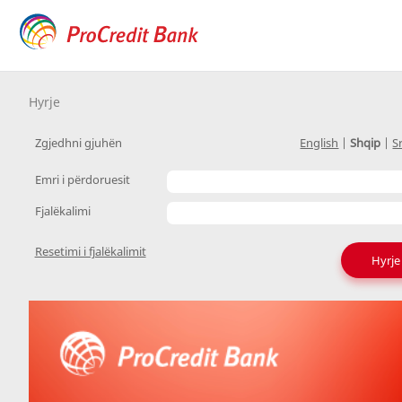
Hyrje
Zgjedhni gjuhën
English
|
Shqip
|
S
Emri i përdoruesit
Fjalëkalimi
Resetimi i fjalëkalimit